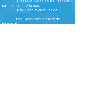
Brasse et brasse coulée, respiration
sur 1 temps ou 2 temps.
Crawl long et crawl rapide
Dos Crawlé sécuritaire et de
récupération
Découverte des départs plongés
AQUA Perf
et +
de 8 à 9 ans
Perfectionnement des 3 nages
Apprendre à mieux s'équilibrer lors
de la propulsion et savoir optimiser ses
trajets moteurs de manière à
les rendre plus
efficaces
.
+ Initiation au papillon
Voir les jours / horaires