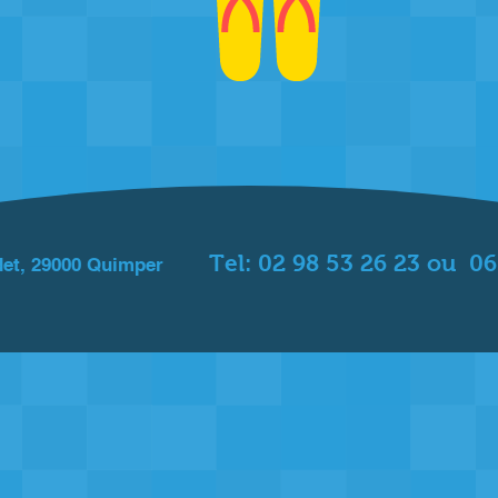
Tel: 02 98 53 26 23 ou
06 
det, 29000 Quimper