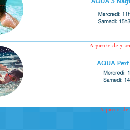
AQUA 3 Nag
Commencez à bien 
Mercredi: 11
Samedi: 15h3
A partir de 7 an
AQUA Perf
Mercredi: 
Nager avec facili
Samedi: 14
A partir de 