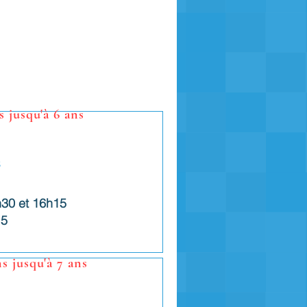
s jusqu'à 6 ans
s
e
h30 et 16h15
5
s jusqu'à 7 ans