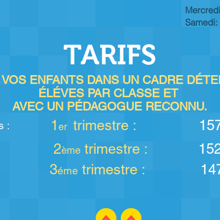
Mercredi
Samedi: 
TARIFS
 VOS ENFANTS DANS UN CADRE DÉTEN
ÉLÉVES PAR CLASSE ET
AVEC UN PÉDAGOGUE RECONNU.
1
trimestre :
157
s :
er
2
trimestre :
152
ème
3
trimestre :
147
éme