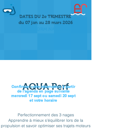
DATES DU 2e TRIMESTRE
du 07 jan au 28 mars 2026
THALAFORM NATATION
AQUA Perf
Confirmer votre réservation à partir
de l'agenda en page suivante
mercredi 17 sept ou samedi 20 sept
et votre horaire
Description du service
Perfectionnement des 3 nages
Apprendre à mieux s'équilibrer lors de la
propulsion et savoir optimiser ses trajets moteurs